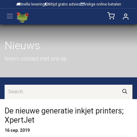
Overslaan naar inhoud
Snelle levering
Altijd gratis advies
Velige online betalen
Nieuws
Neem contact met ons op
De nieuwe generatie inkjet printers;
XpertJet
16 sep. 2019