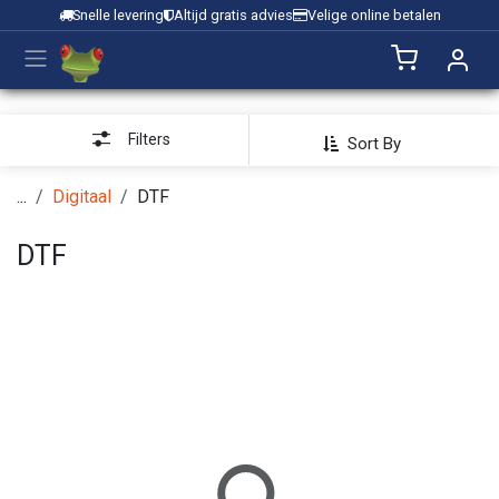
Overslaan naar inhoud
Snelle levering
Altijd gratis advies
Velige online betalen
Filters
Sort By
...
Digitaal
DTF
DTF