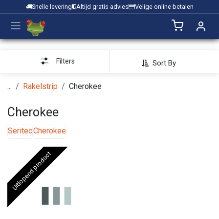
Overslaan naar inhoud
Snelle levering
Altijd gratis advies
Velige online betalen
Filters
Sort By
...
Rakelstrip
Cherokee
Cherokee
Seritec
Cherokee
Uitlopend product