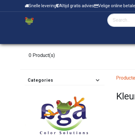
Overslaan naar inhoud
Snelle levering
Altijd gratis advies
Velige online betal
Home
Zeefdruk & Tampondruk
0
Product(s)
Product
Categories
Kleu