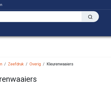
en
Digitaal
Transfer Presses
Informatie
en
Zeefdruk
Overig
Kleurenwaaiers
renwaaiers