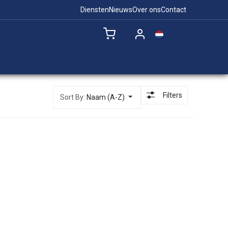
Diensten
Nieuws
Over ons
Contact
NL
Remote Support
Filters
Sort By:
Naam (A-Z)