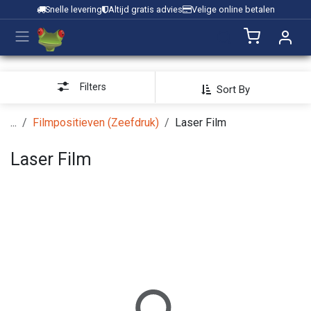
Overslaan naar inhoud
Snelle levering
Altijd gratis advies
Velige online betalen
Filters
Sort By
...
Filmpositieven (Zeefdruk)
Laser Film
Laser Film