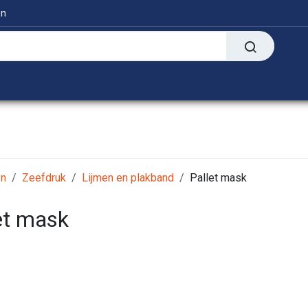
en
Digitaal
Transfer Presses
Informatie
en
Zeefdruk
Lijmen en plakband
Pallet mask
et mask