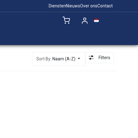
Diensten
Nieuws
Over ons
Contact
NL
Remote Support
Filters
Sort By:
Naam (A-Z)