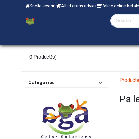
Overslaan naar inhoud
Snelle levering
Altijd gratis advies
Velige online betal
Home
Zeefdruk & Tampondruk
0
Product(s)
Product
Categories
Pall