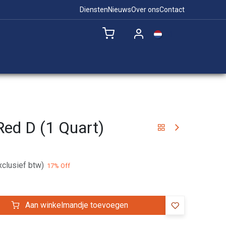
Diensten
Nieuws
Over ons
Contact
NL
Remote Support
ed D (1 Quart)
xclusief btw)
17
% Off
Aan winkelmandje toevoegen