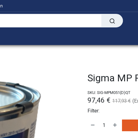
en
Digitaal
Transfer Presses
Informatie
Sigma MP R
SKU:
SIG-MPM051(D)QT
97,46
€
117,93
€
(E
Filter: