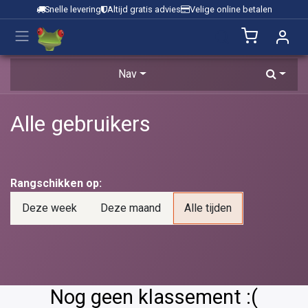
Overslaan naar inhoud
Snelle levering
Altijd gratis advies
Velige online betalen
Nav
Alle gebruikers
Rangschikken op:
Deze week
Deze maand
Alle tijden
Nog geen klassement :(