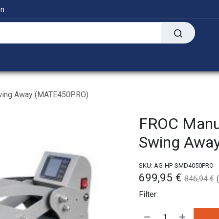
en
Digitaal
Transfer Presses
Informatie
wing Away (MATE450PRO)
FROC Manu
Swing Awa
SKU:
AG-HP-SMD4050PRO
699,95
€
846,94
€
Filter: