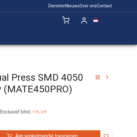
Diensten
Nieuws
Over ons
Contact
NL
Remote Support
al Press SMD 4050
y (MATE450PRO)
(Exclusief btw)
17
% Off
Aan winkelmandje toevoegen