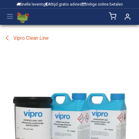
Overslaan naar inhoud
Snelle levering
Altijd gratis advies
Velige online betalen
Vipro Clean Line