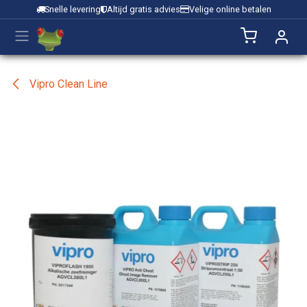
Overslaan naar inhoud
Snelle levering
Altijd gratis advies
Velige online betalen
Vipro Clean Line