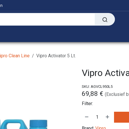
en
Digitaal
Transfer Presses
Informatie
ipro Clean Line
Vipro Activator 5 Lt.
Vipro Activa
SKU:
AGVCL950L5
69,88
€
(Exclusief b
Filter:
Brand:
Vipro