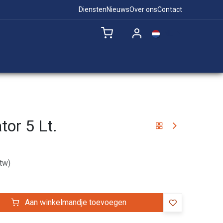
Diensten
Nieuws
Over ons
Contact
NL
Remote Support
tor 5 Lt.
tw)
Aan winkelmandje toevoegen