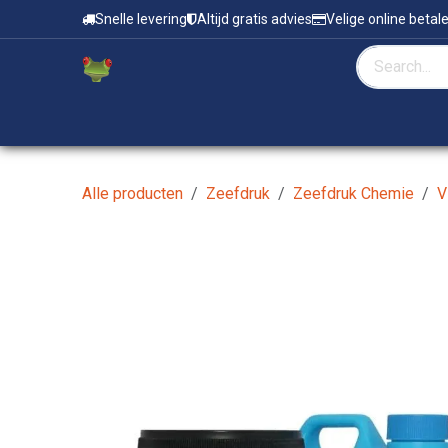
Overslaan naar inhoud
Snelle levering
Altijd gratis advies
Velige online betal
Home
Zeefdruk & Tampondruk
Alle producten
Zeefdruk
Zeefdruk Chemie
V