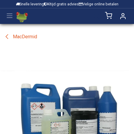
Overslaan naar inhoud
Snelle levering
Altijd gratis advies
Velige online betalen
MacDermid