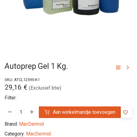
Autoprep Gel 1 Kg.
SKU:
ATCL12595-K1
29,16
€
(Exclusief btw)
Filter:
Aan winkelmandje toevoegen
Brand:
MacDermid
Category:
MacDermid