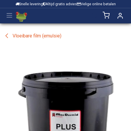
Overslaan naar inhoud
Snelle levering
Altijd gratis advies
Velige online betalen
Vloeibare film (emulsie)