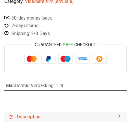
Category:
Vloeibare film (emulsie)
30-day money-back
7-day returns
Shipping: 2-3 Days
GUARANTEED
SAFE
CHECKOUT
MacDermid Verpakking
:
1 ltr
Description