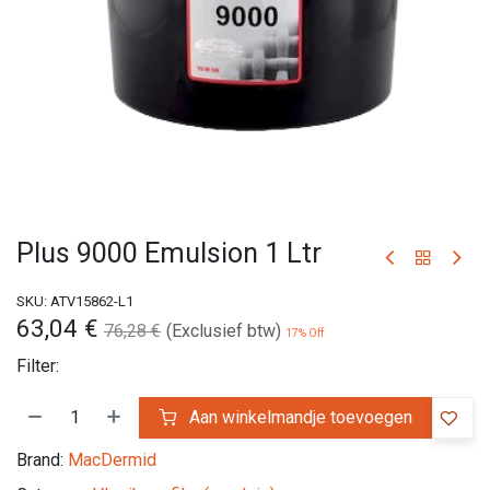
Plus 9000 Emulsion 1 Ltr
SKU:
ATV15862-L1
63,04
€
76,28
€
(Exclusief btw)
17
% Off
Filter:
Aan winkelmandje toevoegen
Brand:
MacDermid