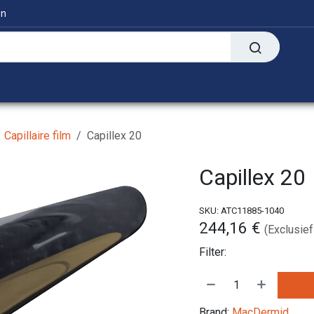
en
Digitaal
Transfer Presses
Informatie
Capillaire film
Capillex 20
Capillex 20
SKU:
ATC11885-1040
244,16
€
(Exclusief
Filter:
Brand:
MacDermid