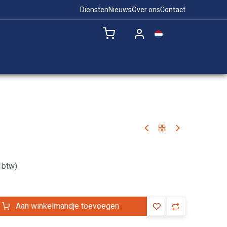
Diensten
Nieuws
Over ons
Contact
NL
Remote Support
 btw)
Aan winkelmandje toevoegen