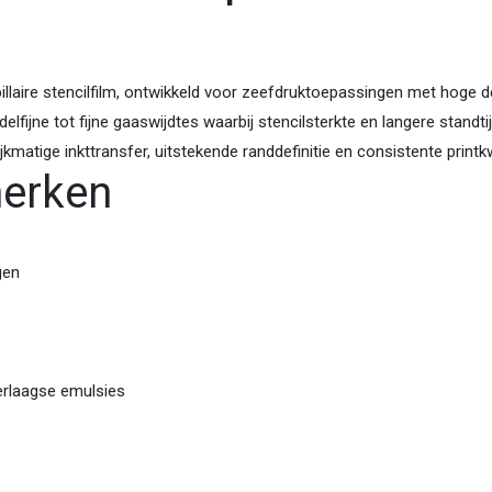
laire stencil­film, ontwikkeld voor zeefdruktoepassingen met hoge defi
l­fijne tot fijne gaaswijdtes waarbij stencilsterkte en langere standtij
jkmatige inkttransfer, uitstekende randdefinitie en consistente print
merken
gen
erlaagse emulsies