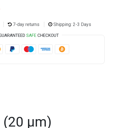
m
7-day returns
Shipping: 2-3 Days
GUARANTEED
SAFE
CHECKOUT
m (20 µm)