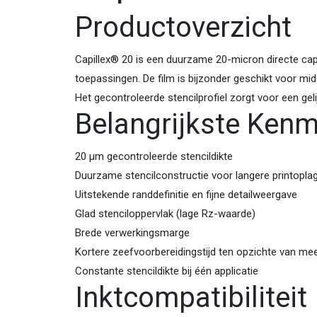
Productoverzicht
Capillex® 20 is een duurzame 20-micron directe capil
toepassingen. De film is bijzonder geschikt voor midde
Het gecontroleerde stencilprofiel zorgt voor een geli
Belangrijkste Ken
20 µm gecontroleerde stencil­dikte
Duurzame stencilconstructie voor langere printopla
Uitstekende randdefinitie en fijne detailweergave
Glad stenciloppervlak (lage Rz-waarde)
Brede verwerkingsmarge
Kortere zeefvoorbereidingstijd ten opzichte van me
Constante stencil­dikte bij één applicatie
Inktcompatibiliteit