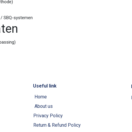
ethode)
o- / SBQ-systemen
aten
passing)
Useful link
Home
About us
Privacy Policy
Return & Refund Policy