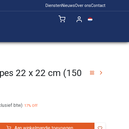
Diensten
Nieuws
Over ons
Contact
NL
Remote Support
ipes 22 x 22 cm (150
clusief btw)
17
% Off
Aan winkelmandje toevoegen