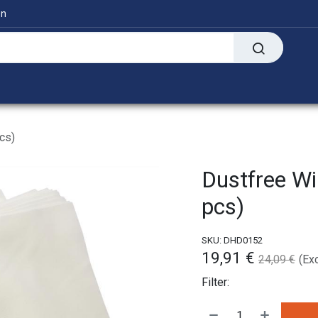
en
Digitaal
Transfer Presses
Informatie
cs)
Dustfree W
pcs)
SKU:
DHD0152
19,91
€
24,09
€
(Ex
Filter: