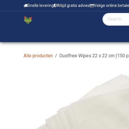
Overslaan naar inhoud
Snelle levering
Altijd gratis advies
Velige online betal
Home
Zeefdruk & Tampondruk
Alle producten
Dustfree Wipes 22 x 22 cm (150 p