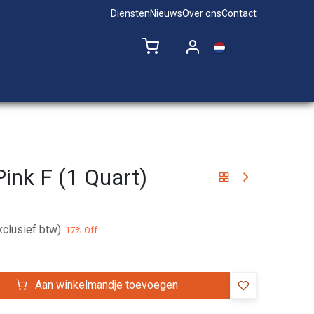
Diensten
Nieuws
Over ons
Contact
NL
Remote Support
ink F (1 Quart)
xclusief btw)
17
% Off
Aan winkelmandje toevoegen