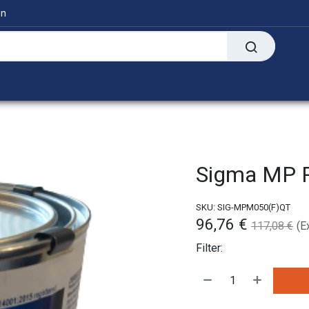
en
Digitaal
Transfer Presses
Informatie
Sigma MP P
SKU:
SIG-MPM050(F)QT
96,76
€
117,08
€
(E
Filter: